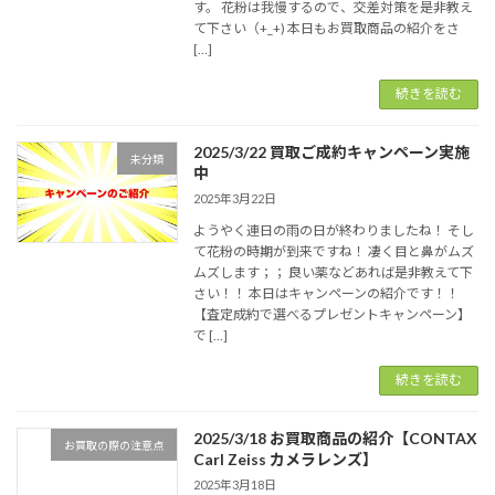
す。 花粉は我慢するので、交差対策を是非教え
て下さい（+_+) 本日もお買取商品の紹介をさ
[…]
続きを読む
2025/3/22 買取ご成約キャンペーン実施
未分類
中
2025年3月22日
ようやく連日の雨の日が終わりましたね！ そし
て花粉の時期が到来ですね！ 凄く目と鼻がムズ
ムズします；； 良い薬などあれば是非教えて下
さい！！ 本日はキャンペーンの紹介です！！
【査定成約で選べるプレゼントキャンペーン】
で […]
続きを読む
2025/3/18 お買取商品の紹介【CONTAX
お買取の際の注意点
Carl Zeiss カメラレンズ】
2025年3月18日