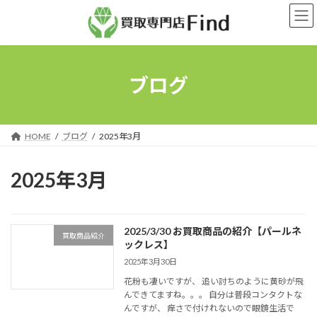
コ
ナ
ン
ビ
テ
ゲ
ン
ー
ツ
シ
へ
ョ
ブログ
ス
ン
キ
に
ッ
移
プ
動
HOME
ブログ
2025年3月
2025年3月
2025/3/30 お買取商品の紹介【パールネ
買取商品紹介
ックレス】
2025年3月30日
花粉も凄いですが、 追い討ちのように黄砂が飛
んできてますね。。。 自分は普段コンタクトな
んですが、 痒さで付けれないので眼鏡生活で