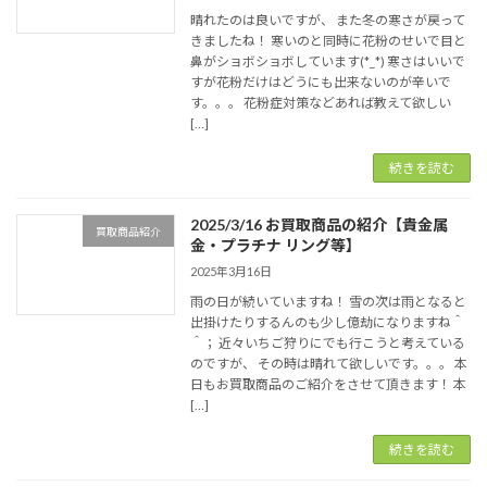
晴れたのは良いですが、 また冬の寒さが戻って
きましたね！ 寒いのと同時に花粉のせいで目と
鼻がショボショボしています(*_*) 寒さはいいで
すが花粉だけはどうにも出来ないのが辛いで
す。。。 花粉症対策などあれば教えて欲しい
[…]
続きを読む
2025/3/16 お買取商品の紹介【貴金属
買取商品紹介
金・プラチナ リング等】
2025年3月16日
雨の日が続いていますね！ 雪の次は雨となると
出掛けたりするんのも少し億劫になりますね＾
＾； 近々いちご狩りにでも行こうと考えている
のですが、 その時は晴れて欲しいです。。。 本
日もお買取商品のご紹介をさせて頂きます！ 本
[…]
続きを読む