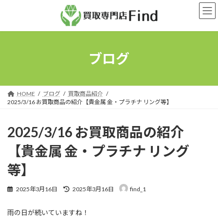
コ
ナ
ン
ビ
テ
ゲ
ン
ー
ツ
シ
へ
ョ
ブログ
ス
ン
キ
に
ッ
移
プ
動
HOME
ブログ
買取商品紹介
2025/3/16 お買取商品の紹介【貴金属 金・プラチナ リング等】
2025/3/16 お買取商品の紹介
【貴金属 金・プラチナ リング
等】
最
2025年3月16日
2025年3月16日
find_1
終
更
雨の日が続いていますね！
新