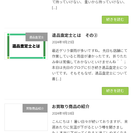
て持っていけない、 重いから持っていけない、
[…]
続きを読む
遺品査定士とは その②
遺品査定士
2024年9月25日
最近ゲリラ豪雨が多いですね。 先日も店舗にて
作業していると雨音が凄かったです。 折りたた
み傘は常備しておかないといけませんね＾＾；
本日は先日のブログに引き続き遺品査定士につ
いてです。 そもそもなぜ、遺品査定士について
書 […]
続きを読む
お買取り商品の紹介
買取商品紹介
2024年9月18日
こんにちは！ 暑い日々が続いておりますが、 来
週あたりに気温が下がるという噂を聞きまし
た！ 本当に下がってくれると過ごしやすくなる