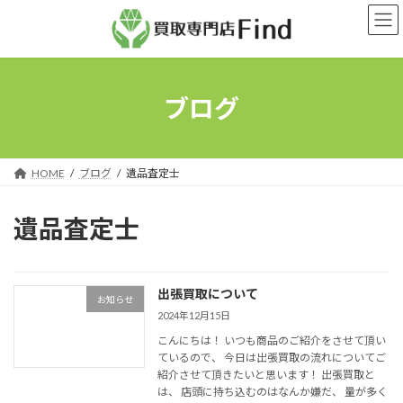
コ
ナ
ン
ビ
テ
ゲ
ン
ー
ツ
シ
へ
ョ
ブログ
ス
ン
キ
に
ッ
移
プ
動
HOME
ブログ
遺品査定士
遺品査定士
出張買取について
お知らせ
2024年12月15日
こんにちは！ いつも商品のご紹介をさせて頂い
ているので、 今日は出張買取の流れについてご
紹介させて頂きたいと思います！ 出張買取と
は、 店頭に持ち込むのはなんか嫌だ、 量が多く