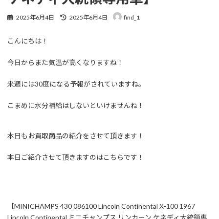
最
2025年6月4日
2025年6月4日
find_1
終
更
こんにちは！
新
日
時
今日からまた気温が高くなりますね！
:
来週には30度になる予報がされていますね。
こまめに水分補給はしないといけませんね！
本日もお買取商品の紹介をさせて頂きます！
本日ご紹介させて頂きますのはこちらです！
【MINICHAMPS 430 086100 Lincoln Continental X-100 1967
Lincoln Continental ミニチャンプス リンカーン ケネディ大統領専