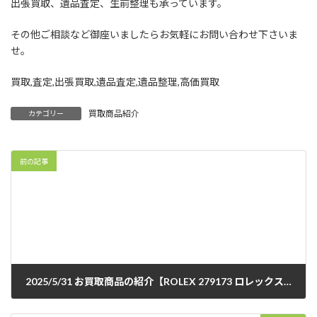
出張買取、遺品査定、生前整理も承っています。
その他ご相談など御座いましたらお気軽にお問い合わせ下さいま
せ。
買取,査定,出張買取,遺品査定,遺品整理,高価買取
買取商品紹介
カテゴリー
前の記事
2025/5/31 お買取商品の紹介【ROLEX 279173 ロレックス デイトジャスト スターダイヤ】
2025年5月31日