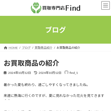
コ
ナ
ン
ビ
テ
ゲ
ン
ー
ツ
シ
へ
ョ
ブログ
ス
ン
キ
に
ッ
移
プ
動
HOME
ブログ
買取商品紹介
お買取商品の紹介
お買取商品の紹介
最
2024年10月12日
2024年10月12日
find_1
終
更
暑かった夏も終わり、過ごしやすくなってきましたね。
新
日
時
来週に熱海に行くのですが、夏に見れなかった花火を見てきます
:
＾＾